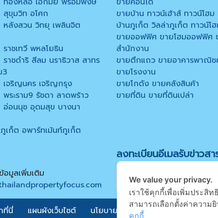
 ทองหล่อ เอกมัย พร้อมพงษ์
ขายคอนโด
สุขุมวิท อโศก
ขายบ้าน ทาวน์เฮ้าส์ ทาวน์โฮม
หลังสวน วิทยุ เพลินจิต
บ้านภูเก็ต วิลล่าภูเก็ต ทาวน์โฮ
ขายออฟฟิศ ขายโฮมออฟฟิศ 
 ราชเทวี พหลโยธิน
สำนักงาน
 ราชดำริ สีลม นราธิวาส สาทร
ขายตึกแถว ขายอาคารพาณิชย
ม3
ขายโรงงาน
 เจริญนคร เจริญกรุง
ขายโกดัง ขายคลังสินค้า
 พระราม9 รัชดา ลาดพร้าว
ขายที่ดิน ขายที่ดินเปล่า
 อ่อนนุช อุดมสุข บางนา
ูเก็ต อพาร์ทเม้นท์ภูเก็ต
ลงทะเบียนอีเมลรับข่าวสา
อมูลเพิ่มเติม
We value your privacy.
thailandpropertyfocus.com
เราใช้คุกกี้เพื่อเพิ่มประ
สามารถเลือกตั้งค่าความยิน
ี่นี่
แผนผังเว็บไซต์
นโยบายความเป็นส่วนตัว
เงื่อนไข
คุกกี้