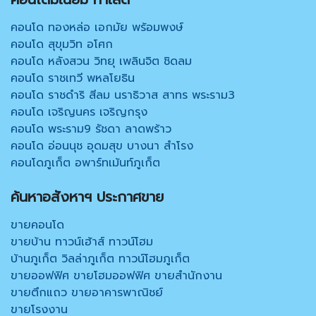
คอนโด ทองหล่อ เอกมัย พร้อมพงษ์
คอนโด สุขุมวิท อโศก
คอนโด หลังสวน วิทยุ เพลินจิต ชิดลม
คอนโด ราชเทวี พหลโยธิน
คอนโด ราชดำริ สีลม นราธิวาส สาทร พระราม3
คอนโด เจริญนคร เจริญกรุง
คอนโด พระราม9 รัชดา ลาดพร้าว
คอนโด อ่อนนุช อุดมสุข บางนา สำโรง
คอนโดภูเก็ต อพาร์ทเม้นท์ภูเก็ต
ค้นหาอสังหาฯ ประกาศขาย
ขายคอนโด
ขายบ้าน ทาวน์เฮ้าส์ ทาวน์โฮม
บ้านภูเก็ต วิลล่าภูเก็ต ทาวน์โฮมภูเก็ต
ขายออฟฟิศ ขายโฮมออฟฟิศ ขายสำนักงาน
ขายตึกแถว ขายอาคารพาณิชย์
ขายโรงงาน