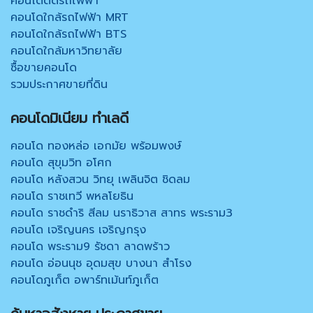
คอนโดติดรถไฟฟ้า
คอนโดใกล้รถไฟฟ้า MRT
คอนโดใกล้รถไฟฟ้า BTS
คอนโดใกล้มหาวิทยาลัย
ซื้อขายคอนโด
รวมประกาศขายที่ดิน
คอนโดมิเนียม ทำเลดี
คอนโด ทองหล่อ เอกมัย พร้อมพงษ์
คอนโด สุขุมวิท อโศก
คอนโด หลังสวน วิทยุ เพลินจิต ชิดลม
คอนโด ราชเทวี พหลโยธิน
คอนโด ราชดำริ สีลม นราธิวาส สาทร พระราม3
คอนโด เจริญนคร เจริญกรุง
คอนโด พระราม9 รัชดา ลาดพร้าว
คอนโด อ่อนนุช อุดมสุข บางนา สำโรง
คอนโดภูเก็ต อพาร์ทเม้นท์ภูเก็ต