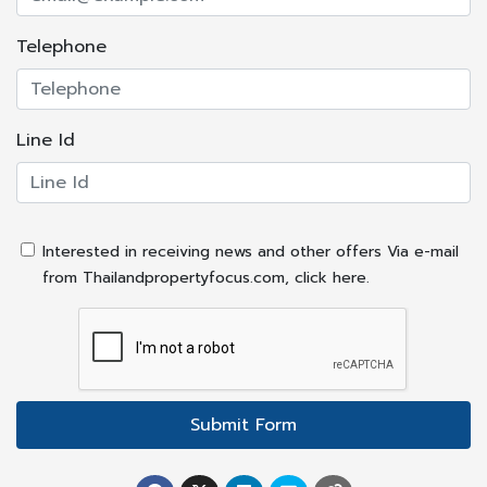
Facilities
Telephone
แอร์
เครื่องทำน้ำอุ่น
Line Id
ลิฟท์
กล้องวงจรปิด
สระว่ายน้ำ
ที่จอดรถ
Interested in receiving news and other offers Via e-mail
รักษาความปลอดภัย 24 ชั่วโมง
from Thailandpropertyfocus.com, click here.
ฟิตเนส
ซัก อบ รีด
สวนหย่อม
มินิมาร์ท
Submit Form
ครัวฝรั่งครบชุด
ระเบียง