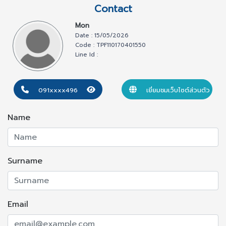
พร้อมสิ่งอำนวยความสะดวกในโครงการ เช่น สระว่ายน้ำ,
Contact
ฟิตเนส, สวนหย่อม + มุมนั่งเล่น และ Jogging Track, คลับ
Mon
เฮ้าส์, ห้องสมุด, ห้องเล่นเกมส์ + โต๊ะพูล, ร้าน 7-11, ห้องซัก
Date : 15/05/2026
ล้างส่วนกลาง มีตู้น้ำดื่มหยอดเหรียญให้บริการ, ล้อบบี้, ลิฟท์,
Code : TPF110170401550
Line Id :
ลานจอดรถยนต์ (1 คัน/1 ห้อง - ไม่ฟิคที่ประจำ), เจ้าหน้าที่
รักษาความปลอดภัยตลอด 24 ชม. พร้อมระบบกล้อง CCTV
091xxxx496
เยี่ยมชมเว็บไซต์ส่วนตัว
และเข้า-ออกอาคารด้วยคีย์การ์ด
- เงื่อนไข : สัญญาเช่าขั้นต่ำ 1 ปี // เงินประกัน 2 เดือน + ค่า
Name
เช่าล่วงหน้า 1 เดือน (ไม่อนุญาตให้เลี้ยงสัตว์)
ต้องการรายละเอียดเพิ่มเติม หรือนัดหมายเพื่อดูห้อง โปรด
ติดต่อ 0919468496 หรือ Line ID : ibobcat
Surname
Public Transportation
Email
รถไฟฟ้า BTS สถานี อ่อนนุช