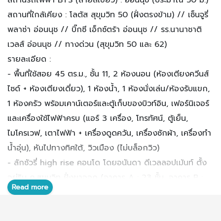
สถานที่ใกล้เคียง : โลตัส สุขุมวิท 50 (ฝั่งตรงข้าม) // เซ็นจูรี่
พลาซ่า อ่อนนุช // บิ๊กซี เอ็กซ์ตร้า อ่อนนุช // รร.นานาชาติ
เวลส์ อ่อนนุช // ทางด่วน (สุขุมวิท 50 และ 62)
รายละเอียด :
- พื้นที่ใช้สอย 45 ตร.ม., ชั้น 11, 2 ห้องนอน (ห้องเตียงควีนส์
ไซด์ + ห้องเตียงเดี่ยว), 1 ห้องน้ำ, 1 ห้องนั่งเล่น/ห้องรับแขก,
1 ห้องครัว พร้อมเคาน์เตอร์และตู้เก็บของบิวท์อิน, เฟอร์นิเจอร์
และเครื่องใช้ไฟฟ้าครบ (แอร์ 3 เครื่อง, โทรทัศน์, ตู้เย็น,
ไมโครเวฟ, เตาไฟฟ้า + เครื่องดูดควัน, เครื่องซักผ้า, เครื่องทำ
น้ำอุ่น), หันไปทางทิศใต้, วิวเมือง (ไม่บล็อกวิว)
- ลักซัวรี่ high rise คอนโด โดยอนันดา ดีเวลลอปเม้นท์ ตั้ง
อยู่ริม ถ.สุขุมวิท ฝั่งขาออก (อาคาร A : 23 ชั้น, อาคาร B :
Read more
25 ชั้น) ปาก ซ.สุขุมวิท 81 เพียง 50 ม. จากสถานี BTS ไม่
เกิน 100 ม. จากเซ็นจูรี่พลาซ่า ฝั่งตรงข้ามโลตัส สุขุมวิท 50