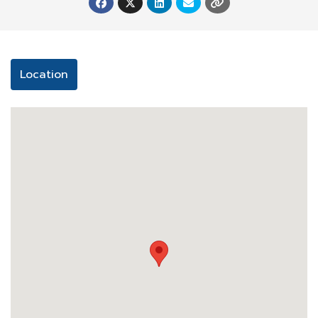
เตาไมโครเวฟ
ทีวี
เครื่องซักผ้า
Location
เคเบิลทีวี