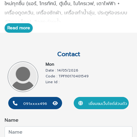
ใหม่ทุกชิ้น (แอร์, โทรทัศน์, ตู้เย็น, ไมโครเวฟ, เตาไฟฟ้า +
เครื่องดูดควัน, เครื่องซักผ้า, เครื่องทำน้ำอุ่น, ประตูห้องระบบ
ดิจิตอลล็อก), วิวสระว่ายน้ำ
Read more
- คอนโดใหม่ล่าสุด แบบ low rise โดยเอพี (ไทยแลนด์) ตั้งอยู่
ใน ซ.สุขุมวิท 93 (สูง 8 ชั้น, จำนวน 2 อาคาร) ประมาณ 1 กม.
จากสถานี BTS พร้อมสิ่งอำนวยความสะดวกในโครงการ เช่น
Contact
สระว่ายน้ำ, ฟิตเนส, สวนหย่อม, ห้องซักล้างส่วนกลาง มีตู้น้ำ
Mon
ดื่มหยอดเหรียญให้บริการ, ล้อบบี้, ลิฟท์, ลานจอดรถยนต์, เจ้า
Date : 14/05/2026
หน้าที่รักษาความปลอดภัยตลอด 24 ชม. พร้อมระบบกล้อง
Code : TPF110170401549
Line Id :
CCTV, เข้า-ออกอาคารด้วยคีย์การ์ด และมีรถบริการรับ-ส่ง
สถานี BTS
091xxxx496
เยี่ยมชมเว็บไซต์ส่วนตัว
- เงื่อนไข : สัญญาเช่าขั้นต่ำ 1 ปี // เงินประกัน 2 เดือน + ค่า
เช่าล่วงหน้า 1 เดือน (ไม่อนุญาตให้เลี้ยงสัตว์)
Name
ต้องการรายละเอียดเพิ่มเติม หรือนัดหมายเพื่อดูห้อง โปรด
ติดต่อ 0919468496 หรือ Line ID : ibobcat