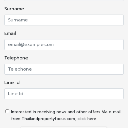
Surname
Public Transportation
รถไฟฟ้า BTS สถานี บางจาก
Email
Facilities
Telephone
แอร์
เครื่องทำน้ำอุ่น
ลิฟท์
Line Id
กล้องวงจรปิด
สระว่ายน้ำ
ที่จอดรถ
รักษาความปลอดภัย 24 ชั่วโมง
Interested in receiving news and other offers Via e-mail
ฟิตเนส
from Thailandpropertyfocus.com, click here.
สวนหย่อม