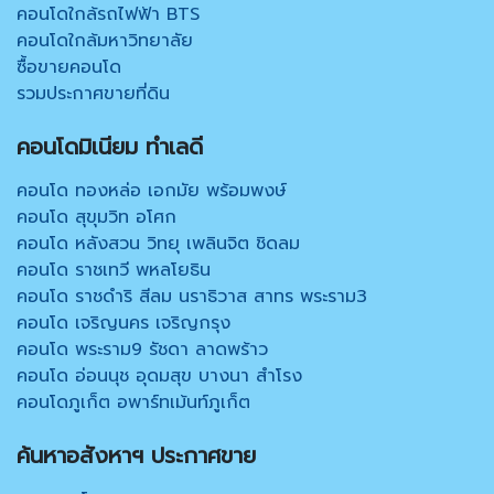
คอนโดใกล้รถไฟฟ้า BTS
คอนโดใกล้มหาวิทยาลัย
ซื้อขายคอนโด
รวมประกาศขายที่ดิน
คอนโดมิเนียม ทำเลดี
คอนโด ทองหล่อ เอกมัย พร้อมพงษ์
คอนโด สุขุมวิท อโศก
คอนโด หลังสวน วิทยุ เพลินจิต ชิดลม
คอนโด ราชเทวี พหลโยธิน
คอนโด ราชดำริ สีลม นราธิวาส สาทร พระราม3
คอนโด เจริญนคร เจริญกรุง
คอนโด พระราม9 รัชดา ลาดพร้าว
คอนโด อ่อนนุช อุดมสุข บางนา สำโรง
คอนโดภูเก็ต อพาร์ทเม้นท์ภูเก็ต
ค้นหาอสังหาฯ ประกาศขาย