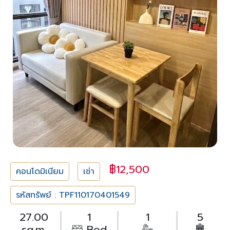
฿12,500
คอนโดมิเนียม
เช่า
รหัสทรัพย์ : TPF110170401549
27.00
1
1
5
sq.m.
Bed