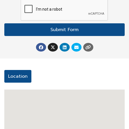
ครัวฝรั่งครบชุด
ระเบียง
เตาไมโครเวฟ
Submit Form
ทีวี
เครื่องซักผ้า
เคเบิลทีวี
Location