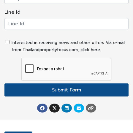
- ใกล้โรงพยาบาลนพรัตนราชธานี
Line Id
- ใกล้โรงพยาบาลสินแพทย์
- ใกล้สวนสยาม ทะเลกรุงเทพฯ
- ใกล้ รร.บดินทร์เดชา 2
- ใกล้ รร.เศรษฐบุตรบำเพ็ญ
Interested in receiving news and other offers Via e-mail
from Thailandpropertyfocus.com, click here.
Click ... เพื่อดูราคาและรายละเอียดเพิ่มเติมได้ที่นี่
https://wishproperty.com/asset/detail/?
asset_id=5073
Submit Form
สนใจสอบถามข้อมูลเพิ่มเติม
คุณศศิธร (คุณก้อย) 086-895-7744, 080-423-9449
02-348-4989, Line ID : @wishproperty