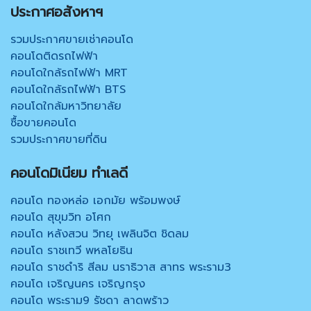
ประกาศอสังหาฯ
รวมประกาศขายเช่าคอนโด
คอนโดติดรถไฟฟ้า
คอนโดใกล้รถไฟฟ้า MRT
คอนโดใกล้รถไฟฟ้า BTS
คอนโดใกล้มหาวิทยาลัย
ซื้อขายคอนโด
รวมประกาศขายที่ดิน
คอนโดมิเนียม ทำเลดี
คอนโด ทองหล่อ เอกมัย พร้อมพงษ์
คอนโด สุขุมวิท อโศก
คอนโด หลังสวน วิทยุ เพลินจิต ชิดลม
คอนโด ราชเทวี พหลโยธิน
คอนโด ราชดำริ สีลม นราธิวาส สาทร พระราม3
คอนโด เจริญนคร เจริญกรุง
คอนโด พระราม9 รัชดา ลาดพร้าว