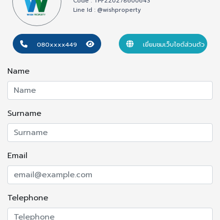
Code : TPF220278600643
หน้าที่รักษาความปลอดภัยตลอด 24 ชั่วโมง
Line Id : @wishproperty
ทำเล : ตั้งอยู่บนทำเลศักยภาพโซนรามอินทรา ติดถนนรัชดา-
080xxxx449
เยี่ยมชมเว็บไซต์ส่วนตัว
รามอินทรา [ถนนตัดใหม่] เชื่อมต่อทุกการเดินทางได้สะดวก
ใกล้ทางด่วนรามอินทรา-อาจณรงค์ และถนนวงแหวนรอบนอก
Name
ฝั่งตะวันออก การเดินทางสะดวกใกล้รถไฟฟ้าสายสีชมพู สถานี
แฟชั่น ไอส์แลนด์ รามอินทรา
Surname
จุดเด่น/สถานที่ใกล้เคียง
- ใกล้ถนนวงแหวนกาญจนาภิเษก (บางนา – บางปะอิน) จุด
ขึ้นลงทางด่วน รามอินทรา
Email
- ใกล้รถไฟฟ้าสายสีชมพู สถานี แฟชั่น ไอส์แลนด์
- ใกล้ห้างแฟชั่น ไอส์แลนด์ Fashion Island, ห้าง เดอะ พร
อมานาด
Telephone
- ใกล้อมอรินี่ มอลล์ รามอินทรา