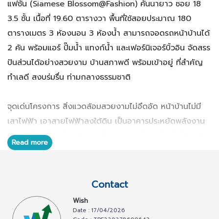
แฟชั่น (Siamese Blossom@Fashion) คันนายาว ซอย 18
3.5 ชั้น เนื้อที่ 19.60 ตารางวา พื้นที่ใช้สอยประมาณ 180
ตารางเมตร 3 ห้องนอน 3 ห้องน้ำ สามารถจอดรถหน้าบ้านได้
2 คัน พร้อมแอร์ ปั๊มน้ำ แทงก์น้ำ และเฟอร์นิเจอร์บิ้วอิน จัดสรร
ปันส่วนได้อย่างสวยงาม บ้านสภาพดี พร้อมเข้าอยู่ ที่สำคัญ
ทำเลดี สงบร่มรื่น ท่ามกลางธรรมชาติ
จุดเด่นโครงการ สิ่งแวดล้อมสวยงามไม่อึดอัด หน้าบ้านไม่มี
เสาไฟฟ้า เอาสายไฟฟ้าลงใต้ดิน เป็นอาคารประหยัดพลังงาน
มีแสงสว่างส่องผ่านเข้ามาในตัวบ้าน ทะลุช่องบันได ไม่ต้องเปิด
Read more
ไฟเวลากลางวัน บรรยากาศร่มรื่นอยู่กับธรรมชาติ ทั้งสวนบู
เลอวาร์ด ที่ร่มครึ้มด้วยต้นจามจุรี และพรรณไม้ต่างๆ สิ่ง
อำนวยความสะดวก : สวนสาธารณะ ,มีการรักษาความ
Contact
ปลอดภัย (รปภ.) ,CCTV, Key Card, รั้วรอบโครงการสูง 3
Wish
เมตร, สัญญาณกันขโมย ระบบ Motion Sensor และเจ้า
Date : 17/04/2026