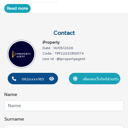
- ใกล้ รถไฟฟ้าคลองบางไผ่
Read more
สถานที่ใกล้เคียง เดินทางไม่เกิน 15-20 นาที:
Contact
- เซเว่นอิเลฟเว่นสาขาบัวทองธานี 300 ม.
iProperty
- ถนนคู่ขนานกาญจนาภิเษก 1.2 กม.
Date : 14/05/2026
- แม็คโคร สาขาบางบัวทอง 3 กม.
Code : TPF220213100174
Line Id : @ipropertyagent
- โรงพยาบาลกรุงไทยเวสเทิร์น 3.1 กม.
- รถไฟฟ้ามหานคร คลองบางไผ่ 6.3 กม.
062xxxx165
เยี่ยมชมเว็บไซต์ส่วนตัว
- ตลาดสดเทศบาลนครบางบัวทอง 5.4 กม.
- เซ็นทรัล เวสต์เกต 11.5 กม.
Name
**ทำเลที่ตั้ง: ตำบลบางบัวทอง อำเภอบางบัวทอง จังหวัด
Surname
นนทบุรี