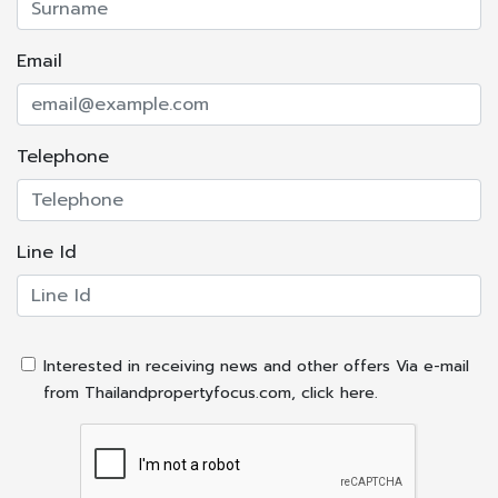
**พิกัด
แผนที่:https://maps.app.goo.gl/WpngU2BT4qJcTJgv5
Email
***ราคา 2,300,000 บาท*** ค่าใช้จ่ายค่าโอนคนละครึ่ง
ติดต่อ คุณวัฒน์ 061-459-1594
Telephone
LINE ID: @ipropertyagent
#หมู่บ้านบัวทองธานี #บัวทองธานี #ขายบ้านบางบัวทอง
Line Id
#ทาวน์เฮ้าส์บางบัวทอง #บ้านมือสองนนทบุรี #ขายบ้าน
นนทบุรี #บ้านแถวเซ็นทรัลเวสต์เกต #บ้านใกล้รถไฟฟ้าสายสี
ม่วง #สถานีคลองบางไผ่ #iPropertyAgent #นายหน้า
Interested in receiving news and other offers Via e-mail
อสังหาริมทรัพย์ #รับฝากขายบ้าน #บ้านมือสองสภาพดี #ทา
from Thailandpropertyfocus.com, click here.
วน์เฮ้าส์นนทบุรี